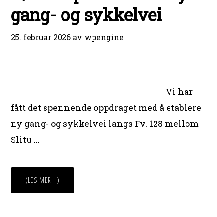
gang- og sykkelvei
25. februar 2026
av
wpengine
Vi har
fått det spennende oppdraget med å etablere
ny gang- og sykkelvei langs Fv. 128 mellom
Slitu …
OMFØRSTE
(LES MER...)
SPADETAK
FOR
NY
GANG-
OG