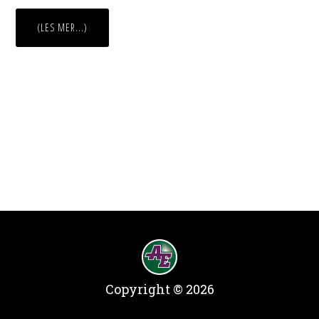
OMNYE
(LES MER...)
KONTORLOKALER
PÅ
TORGET
8
I
ASKIM
Copyright © 2026