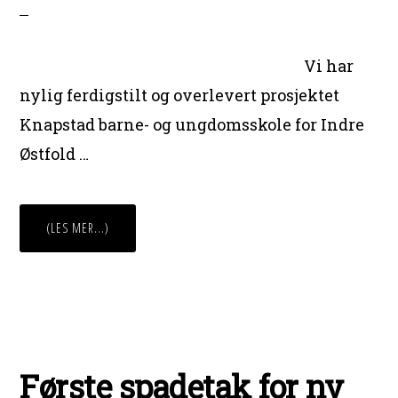
Vi har
nylig ferdigstilt og overlevert prosjektet
Knapstad barne- og ungdomsskole for Indre
Østfold …
OMFERDIGSTILT
(LES MER...)
PROSJEKT
PÅ
KNAPSTAD
SKOLE
Første spadetak for ny