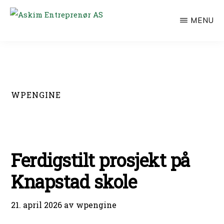
Hopp
MENU
til
ASKIM
ENTREPRENØR
hovedinnhold
AS
WPENGINE
Ferdigstilt prosjekt på
Knapstad skole
21. april 2026
av
wpengine