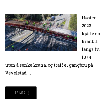
Høsten
2023
kjørte en
kranbil
langs fv.
1374
uten å senke krana, og traff ei gangbru på
Vevelstad. …
OMNY
(LES MER...)
GANGBRU
PÅ
VEVELSTAD