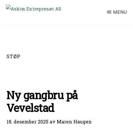
Hopp
MENU
til
ASKIM
ENTREPRENØR
hovedinnhold
AS
STØP
Ny gangbru på
Vevelstad
18. desember 2025
av
Maren Haugen