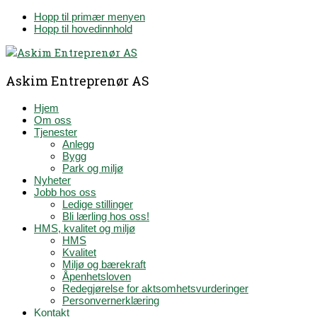
Hopp til primær menyen
Hopp til hovedinnhold
Askim Entreprenør AS
Hjem
Om oss
Tjenester
Anlegg
Bygg
Park og miljø
Nyheter
Jobb hos oss
Ledige stillinger
Bli lærling hos oss!
HMS, kvalitet og miljø
HMS
Kvalitet
Miljø og bærekraft
Åpenhetsloven
Redegjørelse for aktsomhetsvurderinger
Personvernerklæring
Kontakt