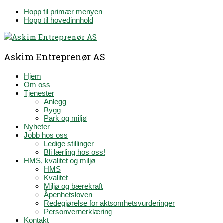
Hopp til primær menyen
Hopp til hovedinnhold
Askim Entreprenør AS
Hjem
Om oss
Tjenester
Anlegg
Bygg
Park og miljø
Nyheter
Jobb hos oss
Ledige stillinger
Bli lærling hos oss!
HMS, kvalitet og miljø
HMS
Kvalitet
Miljø og bærekraft
Åpenhetsloven
Redegjørelse for aktsomhetsvurderinger
Personvernerklæring
Kontakt