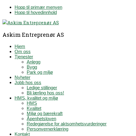
Hopp til primær menyen
Hopp til hovedinnhold
Askim Entreprenør AS
Hjem
Om oss
Tjenester
Anlegg
Bygg
Park og miljø
Nyheter
Jobb hos oss
Ledige stillinger
Bli lærling hos oss!
HMS, kvalitet og miljø
HMS
Kvalitet
Miljø og bærekraft
Åpenhetsloven
Redegjørelse for aktsomhetsvurderinger
Personvernerklæring
Kontakt