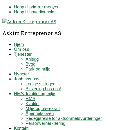
Hopp til primær menyen
Hopp til hovedinnhold
Askim Entreprenør AS
Hjem
Om oss
Tjenester
Anlegg
Bygg
Park og miljø
Nyheter
Jobb hos oss
Ledige stillinger
Bli lærling hos oss!
HMS, kvalitet og miljø
HMS
Kvalitet
Miljø og bærekraft
Åpenhetsloven
Redegjørelse for aktsomhetsvurderinger
Personvernerklæring
Kontakt