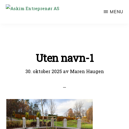
Hopp
MENU
til
ASKIM
ENTREPRENØR
hovedinnhold
AS
Uten navn-1
30. oktober 2025
av
Maren Haugen