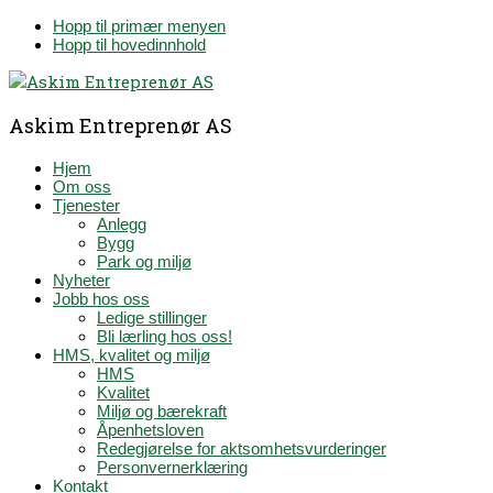
Hopp til primær menyen
Hopp til hovedinnhold
Askim Entreprenør AS
Hjem
Om oss
Tjenester
Anlegg
Bygg
Park og miljø
Nyheter
Jobb hos oss
Ledige stillinger
Bli lærling hos oss!
HMS, kvalitet og miljø
HMS
Kvalitet
Miljø og bærekraft
Åpenhetsloven
Redegjørelse for aktsomhetsvurderinger
Personvernerklæring
Kontakt