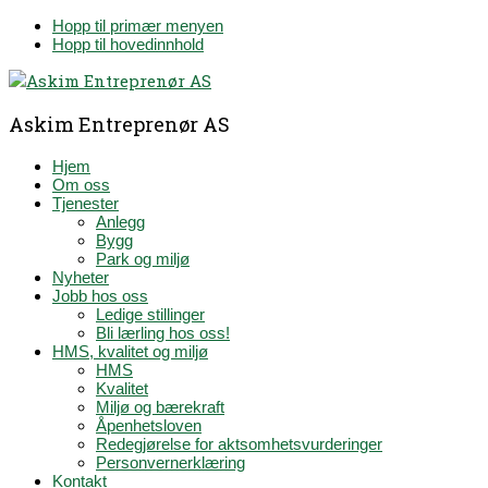
Hopp til primær menyen
Hopp til hovedinnhold
Askim Entreprenør AS
Hjem
Om oss
Tjenester
Anlegg
Bygg
Park og miljø
Nyheter
Jobb hos oss
Ledige stillinger
Bli lærling hos oss!
HMS, kvalitet og miljø
HMS
Kvalitet
Miljø og bærekraft
Åpenhetsloven
Redegjørelse for aktsomhetsvurderinger
Personvernerklæring
Kontakt