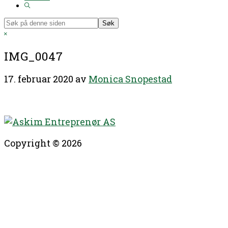
Show
Search
Søk
på
Hide
denne
Search
siden
IMG_0047
17. februar 2020
av
Monica Snopestad
Copyright © 2026