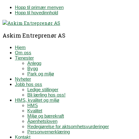
Hopp til primær menyen
Hopp til hovedinnhold
Askim Entreprenør AS
Hjem
Om oss
Tjenester
Anlegg
Bygg
Park og miljø
Nyheter
Jobb hos oss
Ledige stillinger
Bli lærling hos oss!
HMS, kvalitet og miljø
HMS
Kvalitet
Miljø og bærekraft
Åpenhetsloven
Redegjørelse for aktsomhetsvurderinger
Personvernerklæring
Kontakt