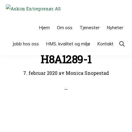
Hopp
Hopp
til
til
ASKIM
ENTREPRENØR
primær
hovedinnhold
AS
Hjem
Om oss
Tjenester
Nyheter
menyen
Show
Jobb hos oss
HMS, kvalitet og miljø
Kontakt
Searc
H8A1289-1
7. februar 2020
av
Monica Snopestad