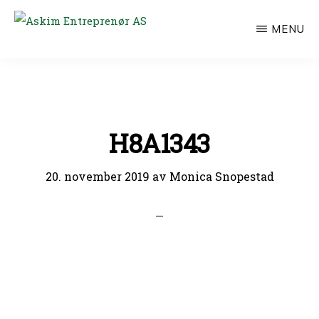
Hopp
MENU
til
ASKIM
ENTREPRENØR
hovedinnhold
AS
H8A1343
20. november 2019
av
Monica Snopestad