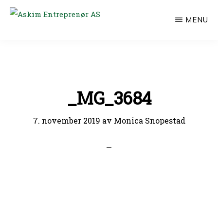
Hopp
MENU
til
ASKIM
ENTREPRENØR
hovedinnhold
AS
_MG_3684
7. november 2019
av
Monica Snopestad