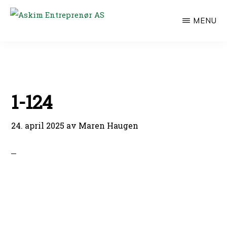
Hopp
MENU
til
ASKIM
ENTREPRENØR
hovedinnhold
AS
1-124
24. april 2025
av
Maren Haugen