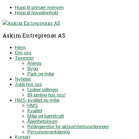
Hopp til primær menyen
Hopp til hovedinnhold
Askim Entreprenør AS
Hjem
Om oss
Tjenester
Anlegg
Bygg
Park og miljø
Nyheter
Jobb hos oss
Ledige stillinger
Bli lærling hos oss!
HMS, kvalitet og miljø
HMS
Kvalitet
Miljø og bærekraft
Åpenhetsloven
Redegjørelse for aktsomhetsvurderinger
Personvernerklæring
Kontakt